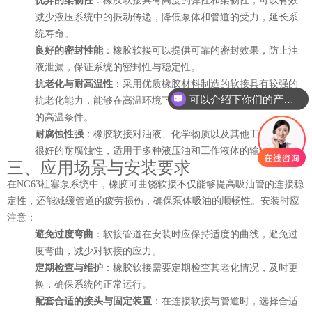
优异的柔韧性
：橡胶软接具有高度的弹性和柔韧性，可以有效
减少液压系统中的振动传递，降低泵体和管道的受力，延长系
统寿命。
良好的密封性能
：橡胶软接可以提供可靠的密封效果，防止油
液泄漏，保证系统的密封性与稳定性。
抗老化与耐高温性
：采用优质橡胶材料制造的软接具有较强的
可以介绍下你们的产品么？
抗老化能力，能够在高温环境下长期使用，适应柱塞泵运行中
的高温条件。
耐腐蚀性强
：橡胶软接对油液、化学物质以及其他工业液体有
很好的耐腐蚀性，适用于多种液压油和工作液体的输送。
三、应用场景与安装要求
在NG63柱塞泵系统中，橡胶可曲饶软接不仅能够提高吸油管的连接稳
定性，还能减缓管道的疲劳损伤，确保泵体吸油的顺畅性。安装时应
注意：
避免过度弯曲
：软接管道在安装时应保持适度的曲线，避免过
度弯曲，减少对软接的应力。
定期检查与维护
：橡胶软接需要定期检查其老化情况，及时更
换，确保系统的正常运行。
配套合适的接头与固定装置
：在连接软接与管道时，选择合适