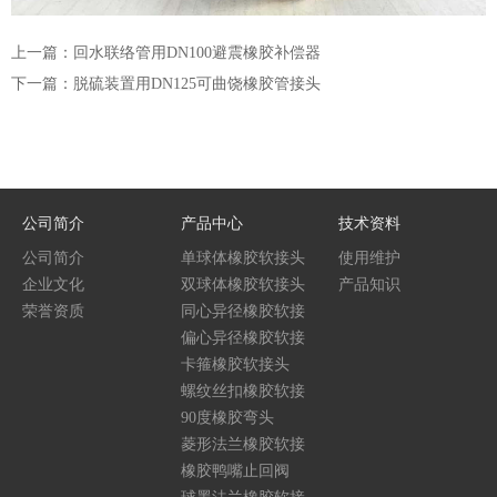
上一篇：回水联络管用DN100避震橡胶补偿器
下一篇：脱硫装置用DN125可曲饶橡胶管接头
公司简介
产品中心
技术资料
公司简介
单球体橡胶软接头
使用维护
企业文化
双球体橡胶软接头
产品知识
荣誉资质
同心异径橡胶软接
头
偏心异径橡胶软接
头
卡箍橡胶软接头
螺纹丝扣橡胶软接
头
90度橡胶弯头
菱形法兰橡胶软接
头
橡胶鸭嘴止回阀