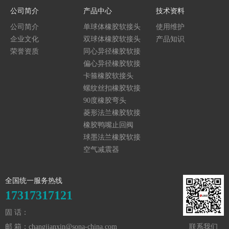
公司简介
产品中心
技术资料
公司简介
单球体橡胶软接头
使用维护
企业文化
双球体橡胶软接头
产品知识
荣誉资质
同心异径橡胶软接
头
偏心异径橡胶软接
头
卡箍橡胶软接头
螺纹丝扣橡胶软接
头
90度橡胶弯头
菱形法兰橡胶软接
头
橡胶鸭嘴止回阀
球墨法兰橡胶软接
头
空气减震器
全国统一服务热线
17317317121
固 话：
邮 箱：changjianxin@sona-china.com
联系我们