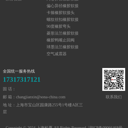
头
偏心异径橡胶软接
头
卡箍橡胶软接头
螺纹丝扣橡胶软接
头
90度橡胶弯头
菱形法兰橡胶软接
头
橡胶鸭嘴止回阀
球墨法兰橡胶软接
头
空气减震器
全国统一服务热线
17317317121
固 话：
邮 箱：changjianxin@sona-china.com
联系我们
地 址：上海市宝山区园康路255号1号楼A区三
层
Copyright © 2024 上海松夏 All Rights Reserved.
沪ICP备09066468号