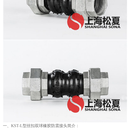
一、KST-L型丝扣双球橡胶防震接头简介：