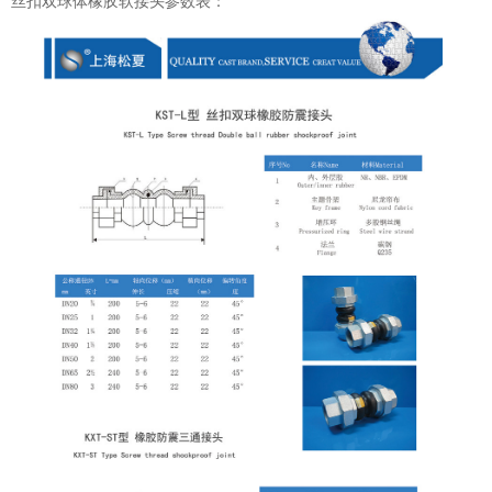
丝扣双球体橡胶软接头参数表：