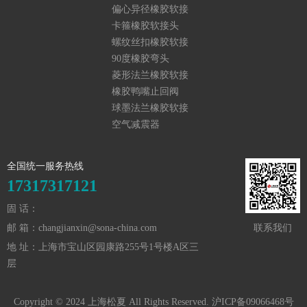
头
偏心异径橡胶软接
头
卡箍橡胶软接头
螺纹丝扣橡胶软接
头
90度橡胶弯头
菱形法兰橡胶软接
头
橡胶鸭嘴止回阀
球墨法兰橡胶软接
头
空气减震器
全国统一服务热线
17317317121
固 话：
邮 箱：changjianxin@sona-china.com
联系我们
地 址：上海市宝山区园康路255号1号楼A区三
层
Copyright © 2024 上海松夏 All Rights Reserved.
沪ICP备09066468号