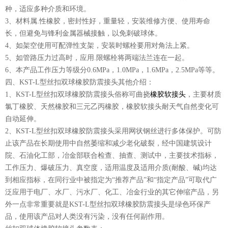
种，适应多种介质和环境。
3、材料属.性橡胶，密封性好，重量轻，安装维修方便、使用寿命
长，但避免与锋利金属器械接触，以免刺破球体。
4、如架空使用可配弹性支架，安装时螺栓要用对角法上紧。
5、如管路压力过高时，应用.限螺栓将两端法兰连在一起。
6、本产品工作压力等级分0.6MPa，1.0MPa，1.6MPa，2.5MPa等等。
四、KST-L型丝扣双球橡胶防震接头其他介绍：
1、KST-L型丝扣双球橡胶防震接头俗称可曲挠
橡胶软接头
，主要材质
氯丁橡胶、天然橡胶和三元乙丙橡胶，橡胶软接头耐天气自然变化可
自动延伸。
2、KST-L型丝扣双球橡胶防震接头采用网状钢丝进行多体保护。可防
止该产品在长期使用中自然萎缩和减少老化破裂，经中国建筑设计
院、石油化工部，冶金部联合检查、抽查、测试中，主要技术指标，
工作压力、爆破压力、真空度，适用温度及适用介质(耐酸、碱)均达
到相应指标，在同行业中被指定为“推荐产品”和“指定产品”可取代广
泛应用于电厂、水厂、污水厂、化工、冶金行业的其它伸缩产品，另
外一点非常重要就是KST-L型丝扣双球橡胶防震接头是绿色环保产
品，使用该产品对人类没有污染，没有任何副作用。