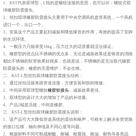
1、KST代表双球型，L指的是螺纹连接的意思，也可以叫：螺纹式双
球橡胶防震接头。
2、丝扣双球橡胶防震接头主要用于中央空调风机盘管系统，一个风机
进口一个，出口一个。
3、安装这个产品主要起到减振和降低噪音的作用，有效的提高了安静
的生活环境。
4、一般压力只能承受16kg，压力过大的话质量就没法保证。
5、橡胶型的优点比不锈钢的优点多，无论是减振效果还是噪音的消除
都比不锈钢的软管效果好很多，也就是说，不锈钢的是无法取代橡胶
防震接头的，橡胶的无需维护，不会生锈。
二、KST-L型丝扣双球橡胶防震接头结构：
1、通过丝扣活接来跟管道连接，方便安装和拆卸维修。
2、中间采用双球型螺纹
橡胶软接头
，减振效果更佳。
3、双球型的设计大大的增加了产品的补偿量。
4、产品2端是活接，中间是橡胶。
三、KST-L型丝扣双球橡胶防震接头说明：
1、该产品可大大降低管道系统的震动和噪声，可根本上解决各类管路
的接口位移，轴向伸缩及不同心度等问题。
2、根据材料不同可制成耐酸、耐碱、耐腐蚀、耐油、耐热等各类品