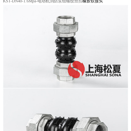
KST-DN40-1.6Mpa-电动机消防泵组螺纹丝扣
橡胶软接头