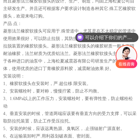
而且菱形法兰橡胶软接头的设计、生产、制造，均由上海松夏公司自
主研发生产。并且还可根据客户要求设计制造各种其它.殊工艺橡胶软
接头，欢迎来电订购。
产品.点：
菱形法兰橡胶软接头可应用于.殊管道中，尤其是在不太稳定的管道中
可以介绍下你们的产品么？
使用效果很好，可以防止拉脱，其防拉脱效果优于普通KXT型的带防
拉脱装置的橡胶软接头。菱形法兰橡胶软接头的橡胶材质一般为丁晴
耐油橡胶，法兰材质为优质铝法兰。菱形法兰橡胶软接头主要还应用
于各种进口的油泵中，上海松夏减震器有限公司研发生产的耐油球
体，使用优质的进口丁青橡胶原料胶，减震耐油效果.好。
安装说明：
1、橡胶软接头在安装时，严.超位移.限安装。
2、安装螺栓时，要对称，慢慢拧紧，防止不均衡。
3、1.6MPa以上的工作压力，安装螺栓时，要有弹性垫，防止螺栓松
动
4、垂直安装的时候，管道两端应该要有垂直方向的受力支撑，可以采
取防拉托装置，防止工作受压拉托。
5、安装的时候，应该远离热源、臭氧区，.止强辐射广源直射。
6、在运输装卸时严.用利器划破表面、密封面。