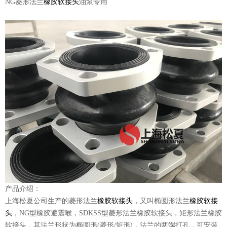
NG菱形法兰
橡胶软接头
油泵专用
产品介绍：
上海松夏公司生产的菱形法兰
橡胶软接头
，又叫椭圆形法兰
橡胶软接
头
，NG型橡胶避震喉，SDKSS型菱形法兰橡胶软接头，矩形法兰橡胶
软接头，其法兰形状为椭圆形(菱形/矩形)，法兰的两端打孔，可安装