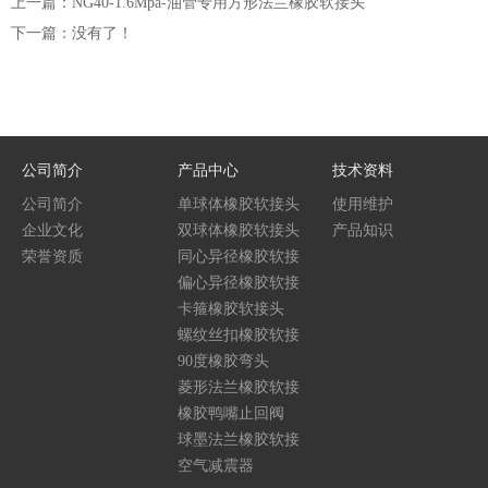
上一篇：NG40-1.6Mpa-油管专用方形法兰橡胶软接头
下一篇：没有了！
公司简介
产品中心
技术资料
公司简介
单球体橡胶软接头
使用维护
企业文化
双球体橡胶软接头
产品知识
荣誉资质
同心异径橡胶软接
头
偏心异径橡胶软接
头
卡箍橡胶软接头
螺纹丝扣橡胶软接
头
90度橡胶弯头
菱形法兰橡胶软接
头
橡胶鸭嘴止回阀
球墨法兰橡胶软接
头
空气减震器