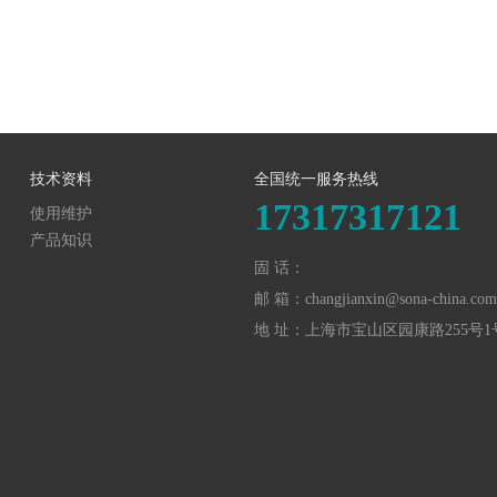
技术资料
全国统一服务热线
17317317121
使用维护
产品知识
固 话：
邮 箱：changjianxin@sona-china.com
地 址：上海市宝山区园康路255号