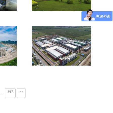
】橡胶软
【广州广汽丰田发动机项目】橡
胶软连接
油降温系
【张家口秦淮怀来数据】橡胶避
震喉
2/17
>>
···