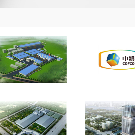
山东莱芜金雷风电可曲挠橡胶接
中粮蚌埠产业园EPDM
头合同案例
合同案例