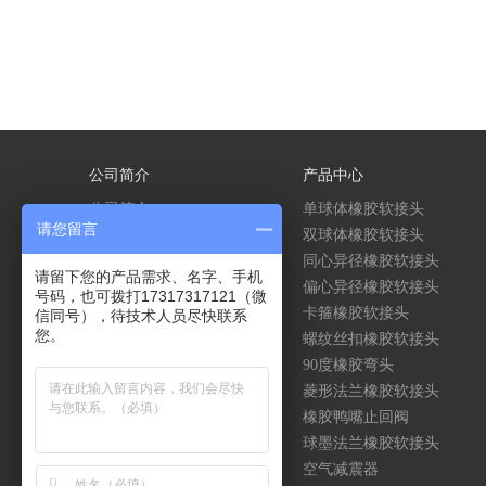
公司简介
产品中心
公司简介
单球体橡胶软接头
请您留言
企业文化
双球体橡胶软接头
荣誉资质
同心异径橡胶软接头
请留下您的产品需求、名字、手机
偏心异径橡胶软接头
号码，也可拨打17317317121（微
卡箍橡胶软接头
信同号），待技术人员尽快联系
您。
螺纹丝扣橡胶软接头
90度橡胶弯头
菱形法兰橡胶软接头
橡胶鸭嘴止回阀
球墨法兰橡胶软接头
空气减震器