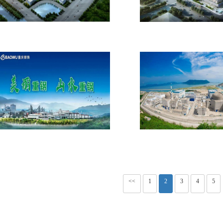
【欧文斯科宁中国项目】橡胶软
【上海徐家汇ITC项目
连接
连接
【重庆钢铁股份有限公司炼钢厂
【台山核电】主机液压
项目】橡胶软连接
统橡胶接头
<<
1
2
3
4
5